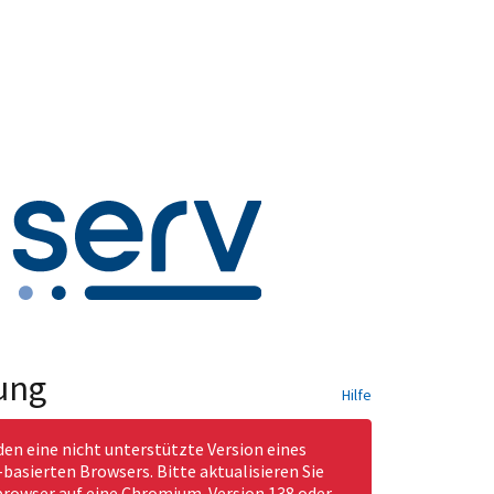
ung
Hilfe
den eine nicht unterstützte Version eines
asierten Browsers. Bitte aktualisieren Sie
rowser auf eine Chromium-Version 138 oder